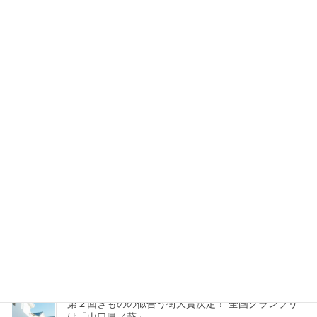
ebook＆印刷誌「きものたび」を制作・発行します。
2026年7月26日
「きものベストドレッサー賞2022」発表 女性部門
に石川さゆりさん、男性部門は藤井聡太さん
2022年12月21日
「きものベストドレッサー2020」女性部門は浜辺美
波さん、男性部門は横浜流星さん！これからの和装を
支えてほしいフレッシュなお二人が選ばれました。
2020年12月21日
「きものベストドレッサー2019」に眞子内親王殿
下、小栗旬さん
2019年12月18日
第２回きものの似合う街大賞決定！ 全国グランプリ
は「山口県／萩」